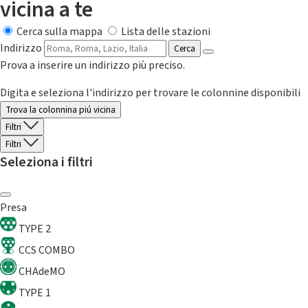
vicina a te
Cerca sulla mappa
Lista delle stazioni
Indirizzo
Cerca
Prova a inserire un indirizzo più preciso.
Digita e seleziona l'indirizzo per trovare le colonnine disponibili
Trova la colonnina piú vicina
Filtri
Filtri
Seleziona i filtri
Presa
TYPE 2
CCS COMBO
CHAdeMO
TYPE 1