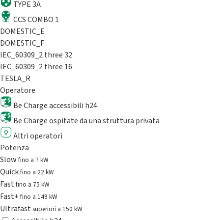
TYPE 3A
CCS COMBO 1
DOMESTIC_E
DOMESTIC_F
IEC_60309_2 three 32
IEC_60309_2 three 16
TESLA_R
Operatore
Be Charge accessibili h24
Be Charge ospitate da una struttura privata
Altri operatori
Potenza
Slow
fino a 7 kW
Quick
fino a 22 kW
Fast
fino a 75 kW
Fast+
fino a 149 kW
Ultrafast
superiori a 150 kW