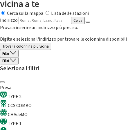
vicina a te
Cerca sulla mappa
Lista delle stazioni
Indirizzo
Cerca
Prova a inserire un indirizzo più preciso.
Digita e seleziona l'indirizzo per trovare le colonnine disponibili
Trova la colonnina piú vicina
Filtri
Filtri
Seleziona i filtri
Presa
TYPE 2
CCS COMBO
CHAdeMO
TYPE 1