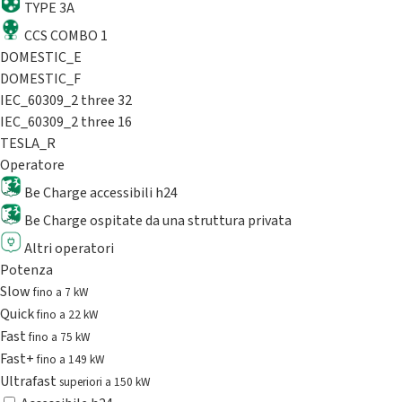
TYPE 3A
CCS COMBO 1
DOMESTIC_E
DOMESTIC_F
IEC_60309_2 three 32
IEC_60309_2 three 16
TESLA_R
Operatore
Be Charge accessibili h24
Be Charge ospitate da una struttura privata
Altri operatori
Potenza
Slow
fino a 7 kW
Quick
fino a 22 kW
Fast
fino a 75 kW
Fast+
fino a 149 kW
Ultrafast
superiori a 150 kW