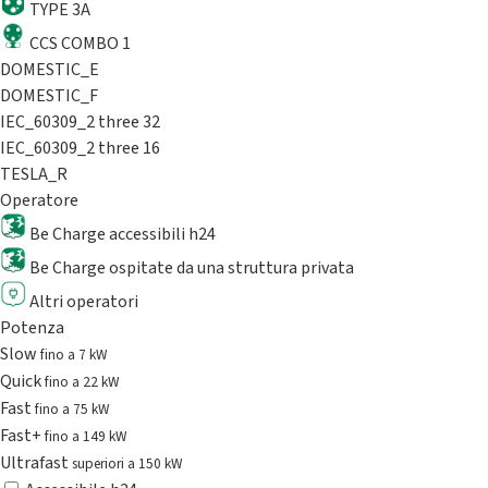
TYPE 3A
CCS COMBO 1
DOMESTIC_E
DOMESTIC_F
IEC_60309_2 three 32
IEC_60309_2 three 16
TESLA_R
Operatore
Be Charge accessibili h24
Be Charge ospitate da una struttura privata
Altri operatori
Potenza
Slow
fino a 7 kW
Quick
fino a 22 kW
Fast
fino a 75 kW
Fast+
fino a 149 kW
Ultrafast
superiori a 150 kW