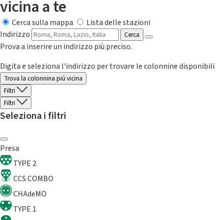
vicina a te
Cerca sulla mappa
Lista delle stazioni
Indirizzo
Cerca
Prova a inserire un indirizzo più preciso.
Digita e seleziona l'indirizzo per trovare le colonnine disponibili
Trova la colonnina piú vicina
Filtri
Filtri
Seleziona i filtri
Presa
TYPE 2
CCS COMBO
CHAdeMO
TYPE 1