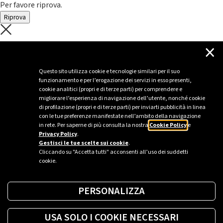
Per favore riprova.
Riprova
C'è un problema con il recupero dei
×
dati.
Questo sito utilizza cookie e tecnologie similari per il suo
funzionamento e per l’erogazione dei servizi in esso presenti,
Per favore riprova piú tardi
cookie analitici (propri e di terze parti) per comprendere e
migliorare l’esperienza di navigazione dell’utente, nonché cookie
Chiudi
di profilazione (propri e di terze parti) per inviarti pubblicità in linea
con le tue preferenze manifestate nell’ambito della navigazione
in rete. Per saperne di più consulta la nostra
Cookie Policy
e
Privacy Policy
.
Sei un’azienda o una PA?
Gestisci le tue scelte sui cookie
.
Cliccando su "Accetta tutti" acconsenti all’uso dei suddetti
cookie.
Trova la soluzione più giusta per te.
PERSONALIZZA
Richiedi una colonnina
USA SOLO I COOKIE NECESSARI