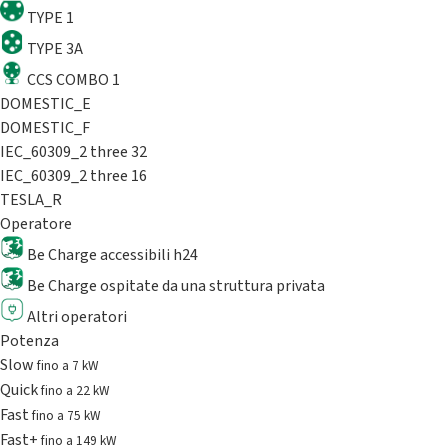
TYPE 1
TYPE 3A
CCS COMBO 1
DOMESTIC_E
DOMESTIC_F
IEC_60309_2 three 32
IEC_60309_2 three 16
TESLA_R
Operatore
Be Charge accessibili h24
Be Charge ospitate da una struttura privata
Altri operatori
Potenza
Slow
fino a 7 kW
Quick
fino a 22 kW
Fast
fino a 75 kW
Fast+
fino a 149 kW