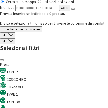
Cerca sulla mappa
Lista delle stazioni
Indirizzo
Cerca
Prova a inserire un indirizzo più preciso.
Digita e seleziona l'indirizzo per trovare le colonnine disponibili
Trova la colonnina piú vicina
Filtri
Filtri
Seleziona i filtri
Presa
TYPE 2
CCS COMBO
CHAdeMO
TYPE 1
TYPE 3A