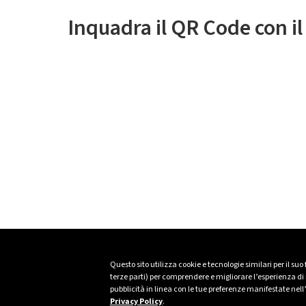
Inquadra il QR Code con i
Questo sito utilizza cookie e tecnologie similari per il suo
terze parti) per comprendere e migliorare l’esperienza di n
pubblicità in linea con le tue preferenze manifestate nell
Privacy Policy
.