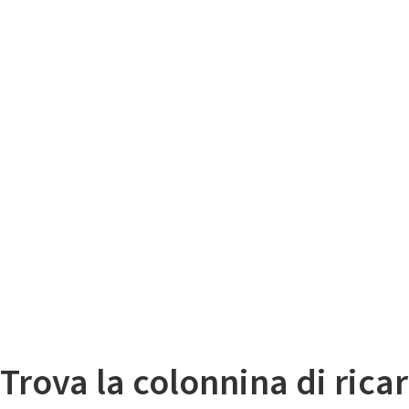
Il
Mappa colonnine di ricarica auto elettriche
Trova la colonnina di ricar