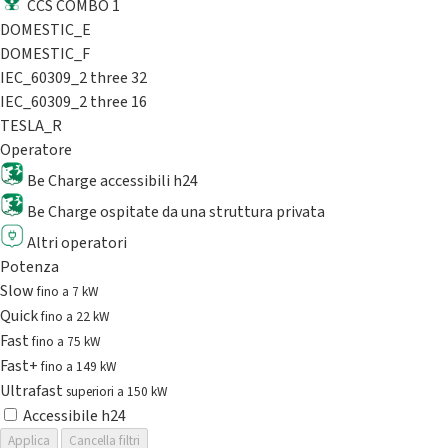
CCS COMBO 1
DOMESTIC_E
DOMESTIC_F
IEC_60309_2 three 32
IEC_60309_2 three 16
TESLA_R
Operatore
Be Charge accessibili h24
Be Charge ospitate da una struttura privata
Altri operatori
Potenza
Slow
fino a 7 kW
Quick
fino a 22 kW
Fast
fino a 75 kW
Fast+
fino a 149 kW
Ultrafast
superiori a 150 kW
Accessibile h24
Applica
Cancella filtri