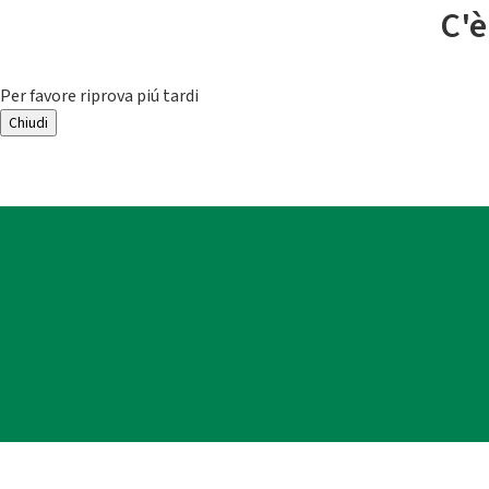
C'è
Per favore riprova piú tardi
Chiudi