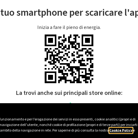
l tuo smartphone per scaricare l'
Inizia a fare il pieno di energia.
La trovi anche sui principali store online:
 funzionamento e per l’erogazione dei servizi in esso presenti, cookie analitici (propri e di
avigazione dell’utente, nonché cookie di profilazione (propri e di terze parti) per inviarti
’ambito della navigazione in rete. Per saperne di più consulta la nostra
Cookie Policy
e