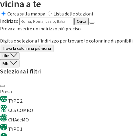
vicina a te
Cerca sulla mappa
Lista delle stazioni
Indirizzo
Cerca
Prova a inserire un indirizzo più preciso.
Digita e seleziona l'indirizzo per trovare le colonnine disponibili
Trova la colonnina piú vicina
Filtri
Filtri
Seleziona i filtri
Presa
TYPE 2
CCS COMBO
CHAdeMO
TYPE 1