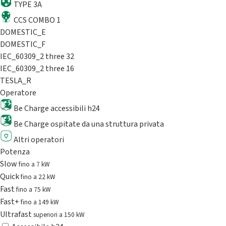
TYPE 3A
CCS COMBO 1
DOMESTIC_E
DOMESTIC_F
IEC_60309_2 three 32
IEC_60309_2 three 16
TESLA_R
Operatore
Be Charge accessibili h24
Be Charge ospitate da una struttura privata
Altri operatori
Potenza
Slow
fino a 7 kW
Quick
fino a 22 kW
Fast
fino a 75 kW
Fast+
fino a 149 kW
Ultrafast
superiori a 150 kW