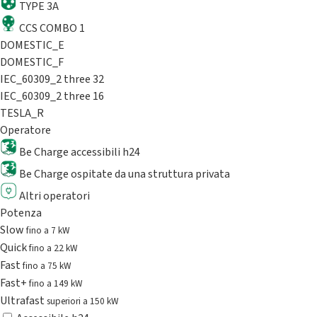
TYPE 3A
CCS COMBO 1
DOMESTIC_E
DOMESTIC_F
IEC_60309_2 three 32
IEC_60309_2 three 16
TESLA_R
Operatore
Be Charge accessibili h24
Be Charge ospitate da una struttura privata
Altri operatori
Potenza
Slow
fino a 7 kW
Quick
fino a 22 kW
Fast
fino a 75 kW
Fast+
fino a 149 kW
Ultrafast
superiori a 150 kW