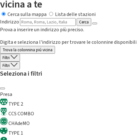
vicina a te
Cerca sulla mappa
Lista delle stazioni
Indirizzo
Cerca
Prova a inserire un indirizzo più preciso.
Digita e seleziona l'indirizzo per trovare le colonnine disponibili
Trova la colonnina piú vicina
Filtri
Filtri
Seleziona i filtri
Presa
TYPE 2
CCS COMBO
CHAdeMO
TYPE 1