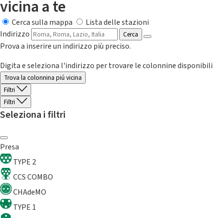
vicina a te
Cerca sulla mappa
Lista delle stazioni
Indirizzo
Cerca
Prova a inserire un indirizzo più preciso.
Digita e seleziona l'indirizzo per trovare le colonnine disponibili
Trova la colonnina piú vicina
Filtri
Filtri
Seleziona i filtri
Presa
TYPE 2
CCS COMBO
CHAdeMO
TYPE 1