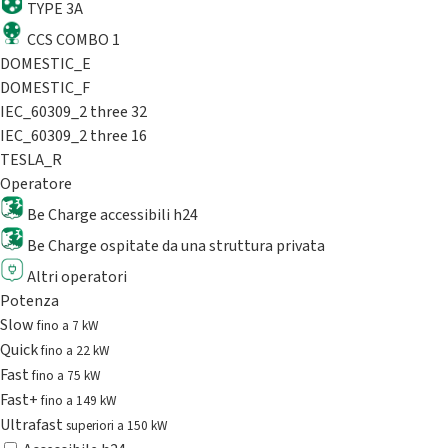
TYPE 3A
CCS COMBO 1
DOMESTIC_E
DOMESTIC_F
IEC_60309_2 three 32
IEC_60309_2 three 16
TESLA_R
Operatore
Be Charge accessibili h24
Be Charge ospitate da una struttura privata
Altri operatori
Potenza
Slow
fino a 7 kW
Quick
fino a 22 kW
Fast
fino a 75 kW
Fast+
fino a 149 kW
Ultrafast
superiori a 150 kW