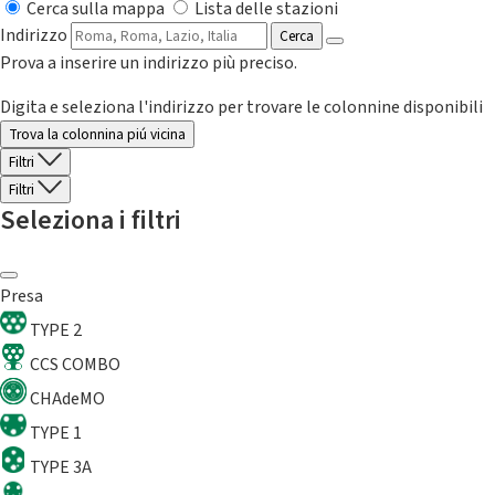
Cerca sulla mappa
Lista delle stazioni
Indirizzo
Cerca
Prova a inserire un indirizzo più preciso.
Digita e seleziona l'indirizzo per trovare le colonnine disponibili
Trova la colonnina piú vicina
Filtri
Filtri
Seleziona i filtri
Presa
TYPE 2
CCS COMBO
CHAdeMO
TYPE 1
TYPE 3A