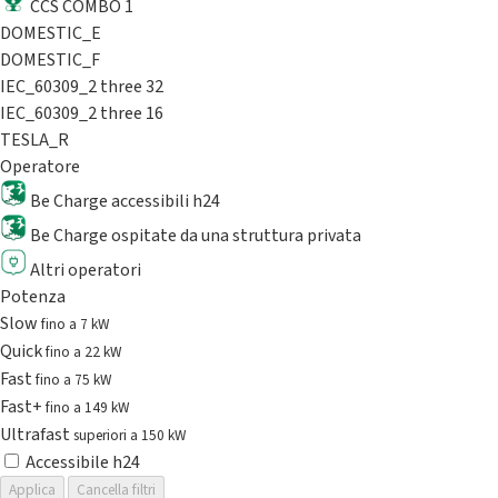
CCS COMBO 1
DOMESTIC_E
DOMESTIC_F
IEC_60309_2 three 32
IEC_60309_2 three 16
TESLA_R
Operatore
Be Charge accessibili h24
Be Charge ospitate da una struttura privata
Altri operatori
Potenza
Slow
fino a 7 kW
Quick
fino a 22 kW
Fast
fino a 75 kW
Fast+
fino a 149 kW
Ultrafast
superiori a 150 kW
Accessibile h24
Applica
Cancella filtri