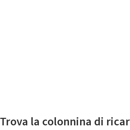
Il
Mappa colonnine di ricarica auto elettriche
Trova la colonnina di ricar