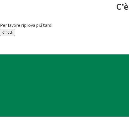
C'è
Per favore riprova piú tardi
Chiudi