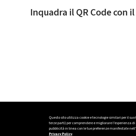
Inquadra il QR Code con i
Questo sito utilizza cookie e tecnologie similari per il suo
terze parti) per comprendere e migliorare l’esperienza di n
pubblicità in linea con le tue preferenze manifestate nell
Privacy Policy
.