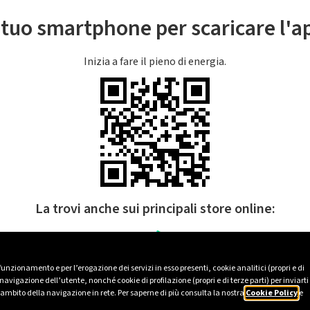
l tuo smartphone per scaricare l'
Inizia a fare il pieno di energia.
La trovi anche sui principali store online:
 funzionamento e per l’erogazione dei servizi in esso presenti, cookie analitici (propri e di
avigazione dell’utente, nonché cookie di profilazione (propri e di terze parti) per inviarti
’ambito della navigazione in rete. Per saperne di più consulta la nostra
Cookie Policy
e