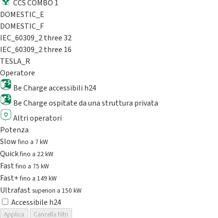
CCS COMBO 1
DOMESTIC_E
DOMESTIC_F
IEC_60309_2 three 32
IEC_60309_2 three 16
TESLA_R
Operatore
Be Charge accessibili h24
Be Charge ospitate da una struttura privata
Altri operatori
Potenza
Slow
fino a 7 kW
Quick
fino a 22 kW
Fast
fino a 75 kW
Fast+
fino a 149 kW
Ultrafast
superiori a 150 kW
Accessibile h24
Applica
Cancella filtri