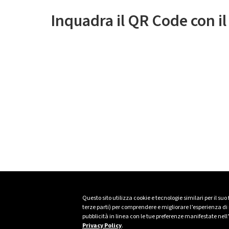
Inquadra il QR Code con i
Questo sito utilizza cookie e tecnologie similari per il suo
terze parti) per comprendere e migliorare l’esperienza di n
pubblicità in linea con le tue preferenze manifestate nell
Privacy Policy
.