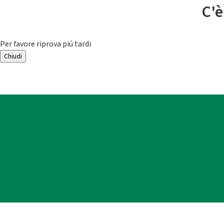
C'è
Per favore riprova piú tardi
Chiudi