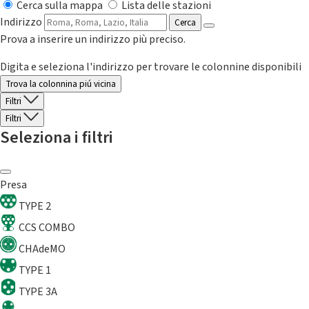
Cerca sulla mappa
Lista delle stazioni
Indirizzo
Cerca
Prova a inserire un indirizzo più preciso.
Digita e seleziona l'indirizzo per trovare le colonnine disponibili
Trova la colonnina piú vicina
Filtri
Filtri
Seleziona i filtri
Presa
TYPE 2
CCS COMBO
CHAdeMO
TYPE 1
TYPE 3A