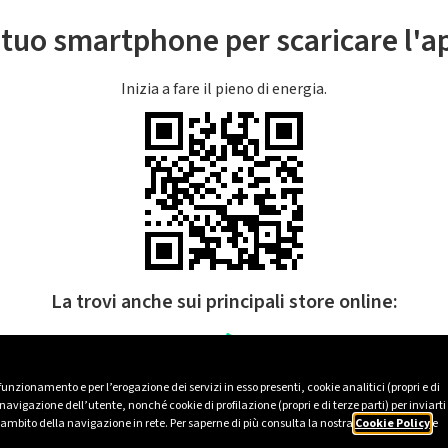
l tuo smartphone per scaricare l'
Inizia a fare il pieno di energia.
La trovi anche sui principali store online:
 funzionamento e per l’erogazione dei servizi in esso presenti, cookie analitici (propri e di
avigazione dell’utente, nonché cookie di profilazione (propri e di terze parti) per inviarti
’ambito della navigazione in rete. Per saperne di più consulta la nostra
Cookie Policy
e