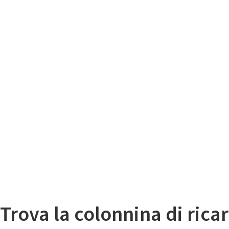
Il
Mappa colonnine di ricarica auto elettriche
Trova la colonnina di ricar