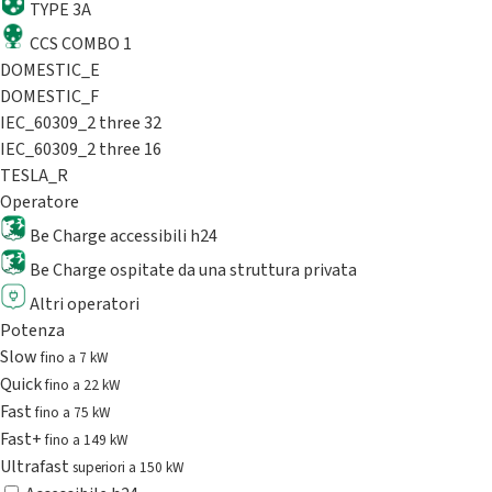
TYPE 3A
CCS COMBO 1
DOMESTIC_E
DOMESTIC_F
IEC_60309_2 three 32
IEC_60309_2 three 16
TESLA_R
Operatore
Be Charge accessibili h24
Be Charge ospitate da una struttura privata
Altri operatori
Potenza
Slow
fino a 7 kW
Quick
fino a 22 kW
Fast
fino a 75 kW
Fast+
fino a 149 kW
Ultrafast
superiori a 150 kW