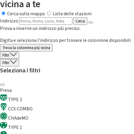
vicina a te
Cerca sulla mappa
Lista delle stazioni
Indirizzo
Cerca
Prova a inserire un indirizzo più preciso.
Digita e seleziona l'indirizzo per trovare le colonnine disponibili
Trova la colonnina piú vicina
Filtri
Filtri
Seleziona i filtri
Presa
TYPE 2
CCS COMBO
CHAdeMO
TYPE 1