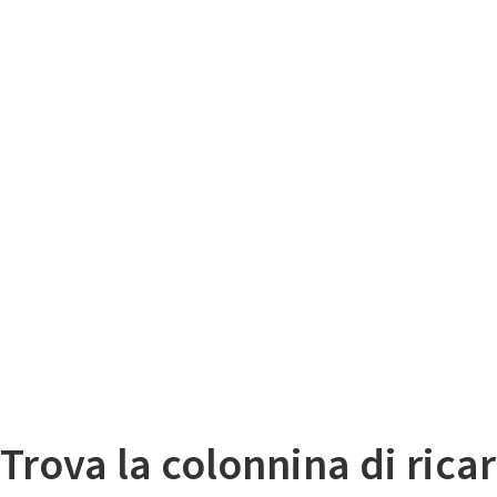
Il
Mappa colonnine di ricarica auto elettriche
Trova la colonnina di ricar