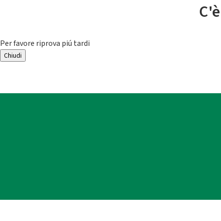
C'è
Per favore riprova piú tardi
Chiudi