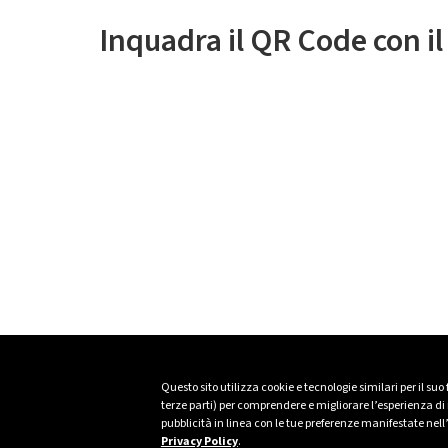
Inquadra il QR Code con i
Questo sito utilizza cookie e tecnologie similari per il suo
terze parti) per comprendere e migliorare l’esperienza di n
pubblicità in linea con le tue preferenze manifestate nell
Privacy Policy
.