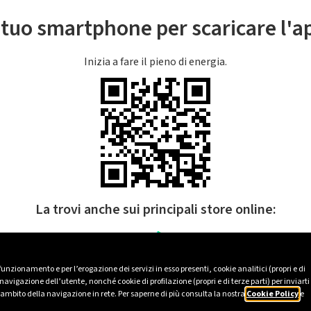
l tuo smartphone per scaricare l'
Inizia a fare il pieno di energia.
La trovi anche sui principali store online:
 funzionamento e per l’erogazione dei servizi in esso presenti, cookie analitici (propri e di
avigazione dell’utente, nonché cookie di profilazione (propri e di terze parti) per inviarti
’ambito della navigazione in rete. Per saperne di più consulta la nostra
Cookie Policy
e