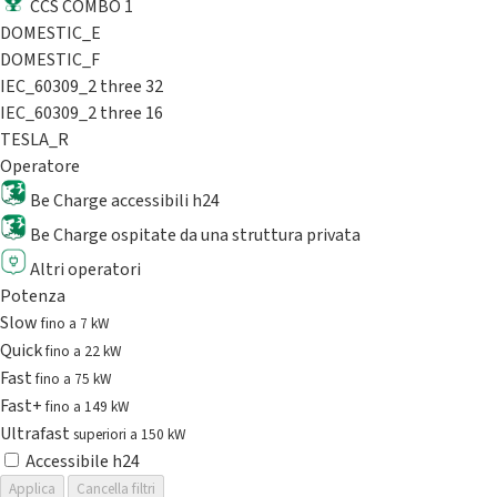
CCS COMBO 1
DOMESTIC_E
DOMESTIC_F
IEC_60309_2 three 32
IEC_60309_2 three 16
TESLA_R
Operatore
Be Charge accessibili h24
Be Charge ospitate da una struttura privata
Altri operatori
Potenza
Slow
fino a 7 kW
Quick
fino a 22 kW
Fast
fino a 75 kW
Fast+
fino a 149 kW
Ultrafast
superiori a 150 kW
Accessibile h24
Applica
Cancella filtri