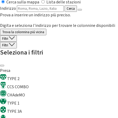
Cerca sulla mappa
Lista delle stazioni
Indirizzo
Cerca
Prova a inserire un indirizzo più preciso.
Digita e seleziona l'indirizzo per trovare le colonnine disponibili
Trova la colonnina piú vicina
Filtri
Filtri
Seleziona i filtri
Presa
TYPE 2
CCS COMBO
CHAdeMO
TYPE 1
TYPE 3A