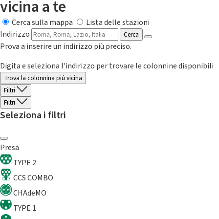
vicina a te
Cerca sulla mappa
Lista delle stazioni
Indirizzo
Cerca
Prova a inserire un indirizzo più preciso.
Digita e seleziona l'indirizzo per trovare le colonnine disponibili
Trova la colonnina piú vicina
Filtri
Filtri
Seleziona i filtri
Presa
TYPE 2
CCS COMBO
CHAdeMO
TYPE 1