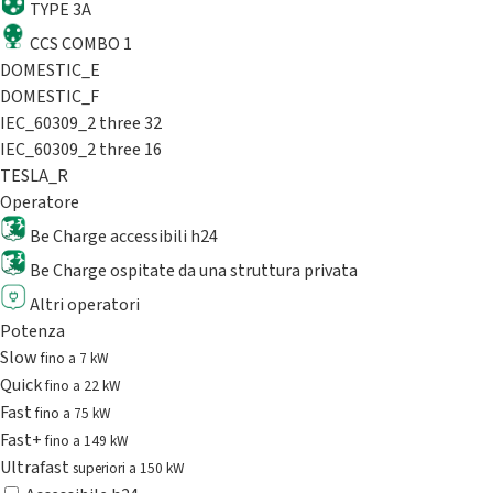
TYPE 3A
CCS COMBO 1
DOMESTIC_E
DOMESTIC_F
IEC_60309_2 three 32
IEC_60309_2 three 16
TESLA_R
Operatore
Be Charge accessibili h24
Be Charge ospitate da una struttura privata
Altri operatori
Potenza
Slow
fino a 7 kW
Quick
fino a 22 kW
Fast
fino a 75 kW
Fast+
fino a 149 kW
Ultrafast
superiori a 150 kW