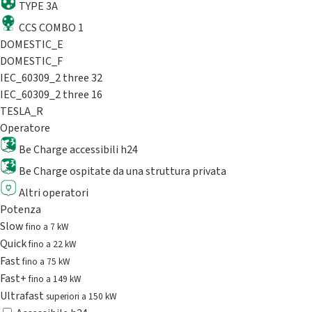
TYPE 3A
CCS COMBO 1
DOMESTIC_E
DOMESTIC_F
IEC_60309_2 three 32
IEC_60309_2 three 16
TESLA_R
Operatore
Be Charge accessibili h24
Be Charge ospitate da una struttura privata
Altri operatori
Potenza
Slow
fino a 7 kW
Quick
fino a 22 kW
Fast
fino a 75 kW
Fast+
fino a 149 kW
Ultrafast
superiori a 150 kW