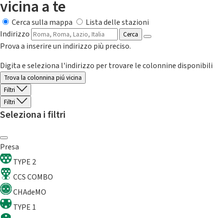
vicina a te
Cerca sulla mappa
Lista delle stazioni
Indirizzo
Cerca
Prova a inserire un indirizzo più preciso.
Digita e seleziona l'indirizzo per trovare le colonnine disponibili
Trova la colonnina piú vicina
Filtri
Filtri
Seleziona i filtri
Presa
TYPE 2
CCS COMBO
CHAdeMO
TYPE 1