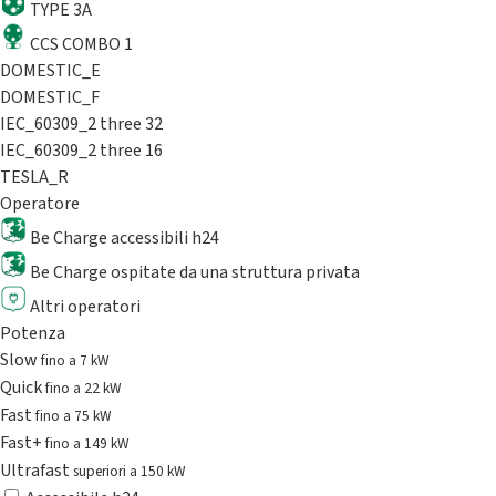
TYPE 3A
CCS COMBO 1
DOMESTIC_E
DOMESTIC_F
IEC_60309_2 three 32
IEC_60309_2 three 16
TESLA_R
Operatore
Be Charge accessibili h24
Be Charge ospitate da una struttura privata
Altri operatori
Potenza
Slow
fino a 7 kW
Quick
fino a 22 kW
Fast
fino a 75 kW
Fast+
fino a 149 kW
Ultrafast
superiori a 150 kW