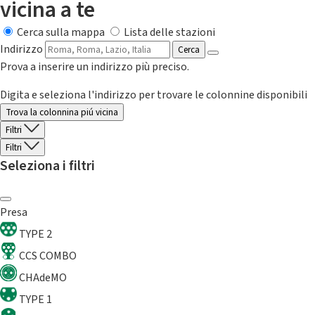
vicina a te
Cerca sulla mappa
Lista delle stazioni
Indirizzo
Cerca
Prova a inserire un indirizzo più preciso.
Digita e seleziona l'indirizzo per trovare le colonnine disponibili
Trova la colonnina piú vicina
Filtri
Filtri
Seleziona i filtri
Presa
TYPE 2
CCS COMBO
CHAdeMO
TYPE 1