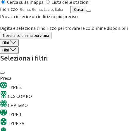
Cerca sulla mappa
Lista delle stazioni
Indirizzo
Cerca
Prova a inserire un indirizzo più preciso.
Digita e seleziona l'indirizzo per trovare le colonnine disponibili
Trova la colonnina piú vicina
Filtri
Filtri
Seleziona i filtri
Presa
TYPE 2
CCS COMBO
CHAdeMO
TYPE 1
TYPE 3A