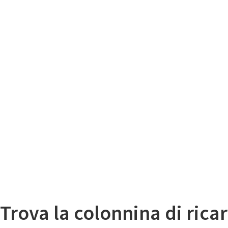
Il
Mappa colonnine di ricarica auto elettriche
Trova la colonnina di ricar