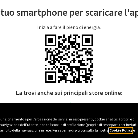
l tuo smartphone per scaricare l'
Inizia a fare il pieno di energia.
La trovi anche sui principali store online:
 funzionamento e per l’erogazione dei servizi in esso presenti, cookie analitici (propri e di
avigazione dell’utente, nonché cookie di profilazione (propri e di terze parti) per inviarti
’ambito della navigazione in rete. Per saperne di più consulta la nostra
Cookie Policy
e