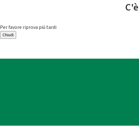
C'è
Per favore riprova piú tardi
Chiudi