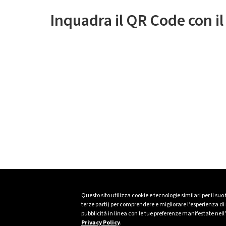
Inquadra il QR Code con i
Questo sito utilizza cookie e tecnologie similari per il suo
terze parti) per comprendere e migliorare l’esperienza di n
pubblicità in linea con le tue preferenze manifestate nell
Privacy Policy
.