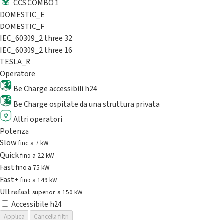
CCS COMBO 1
DOMESTIC_E
DOMESTIC_F
IEC_60309_2 three 32
IEC_60309_2 three 16
TESLA_R
Operatore
Be Charge accessibili h24
Be Charge ospitate da una struttura privata
Altri operatori
Potenza
Slow
fino a 7 kW
Quick
fino a 22 kW
Fast
fino a 75 kW
Fast+
fino a 149 kW
Ultrafast
superiori a 150 kW
Accessibile h24
Applica
Cancella filtri