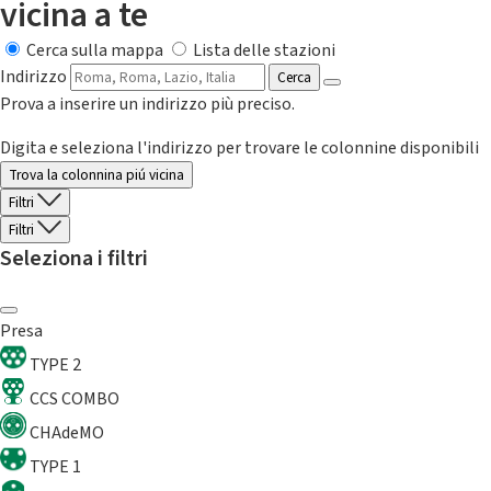
vicina a te
Cerca sulla mappa
Lista delle stazioni
Indirizzo
Cerca
Prova a inserire un indirizzo più preciso.
Digita e seleziona l'indirizzo per trovare le colonnine disponibili
Trova la colonnina piú vicina
Filtri
Filtri
Seleziona i filtri
Presa
TYPE 2
CCS COMBO
CHAdeMO
TYPE 1