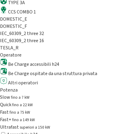
TYPE 3A
CCS COMBO 1
DOMESTIC_E
DOMESTIC_F
IEC_60309_2 three 32
IEC_60309_2 three 16
TESLA_R
Operatore
Be Charge accessibili h24
Be Charge ospitate da una struttura privata
Altri operatori
Potenza
Slow
fino a 7 kW
Quick
fino a 22 kW
Fast
fino a 75 kW
Fast+
fino a 149 kW
Ultrafast
superiori a 150 kW