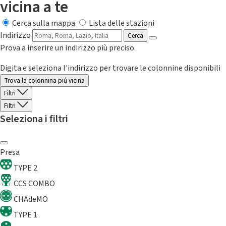
vicina a te
Cerca sulla mappa
Lista delle stazioni
Indirizzo
Cerca
Prova a inserire un indirizzo più preciso.
Digita e seleziona l'indirizzo per trovare le colonnine disponibili
Trova la colonnina piú vicina
Filtri
Filtri
Seleziona i filtri
Presa
TYPE 2
CCS COMBO
CHAdeMO
TYPE 1