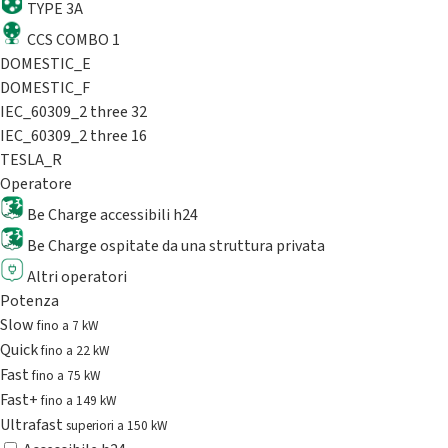
TYPE 3A
CCS COMBO 1
DOMESTIC_E
DOMESTIC_F
IEC_60309_2 three 32
IEC_60309_2 three 16
TESLA_R
Operatore
Be Charge accessibili h24
Be Charge ospitate da una struttura privata
Altri operatori
Potenza
Slow
fino a 7 kW
Quick
fino a 22 kW
Fast
fino a 75 kW
Fast+
fino a 149 kW
Ultrafast
superiori a 150 kW