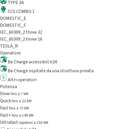
TYPE 3A
CCS COMBO 1
DOMESTIC_E
DOMESTIC_F
IEC_60309_2 three 32
IEC_60309_2 three 16
TESLA_R
Operatore
Be Charge accessibili h24
Be Charge ospitate da una struttura privata
Altri operatori
Potenza
Slow
fino a 7 kW
Quick
fino a 22 kW
Fast
fino a 75 kW
Fast+
fino a 149 kW
Ultrafast
superiori a 150 kW