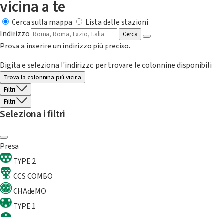
vicina a te
Cerca sulla mappa
Lista delle stazioni
Indirizzo
Cerca
Prova a inserire un indirizzo più preciso.
Digita e seleziona l'indirizzo per trovare le colonnine disponibili
Trova la colonnina piú vicina
Filtri
Filtri
Seleziona i filtri
Presa
TYPE 2
CCS COMBO
CHAdeMO
TYPE 1