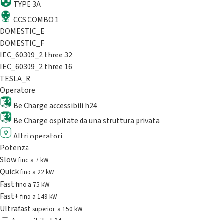
TYPE 3A
CCS COMBO 1
DOMESTIC_E
DOMESTIC_F
IEC_60309_2 three 32
IEC_60309_2 three 16
TESLA_R
Operatore
Be Charge accessibili h24
Be Charge ospitate da una struttura privata
Altri operatori
Potenza
Slow
fino a 7 kW
Quick
fino a 22 kW
Fast
fino a 75 kW
Fast+
fino a 149 kW
Ultrafast
superiori a 150 kW