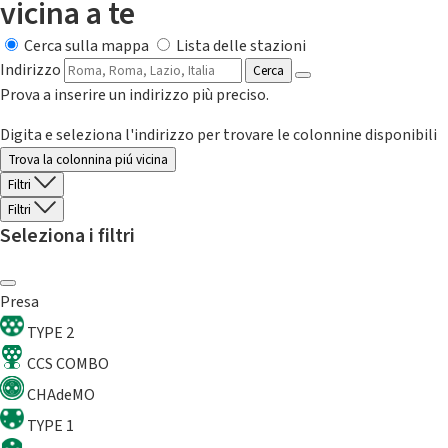
vicina a te
Cerca sulla mappa
Lista delle stazioni
Indirizzo
Cerca
Prova a inserire un indirizzo più preciso.
Digita e seleziona l'indirizzo per trovare le colonnine disponibili
Trova la colonnina piú vicina
Filtri
Filtri
Seleziona i filtri
Presa
TYPE 2
CCS COMBO
CHAdeMO
TYPE 1