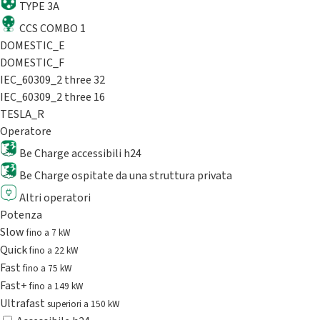
TYPE 3A
CCS COMBO 1
DOMESTIC_E
DOMESTIC_F
IEC_60309_2 three 32
IEC_60309_2 three 16
TESLA_R
Operatore
Be Charge accessibili h24
Be Charge ospitate da una struttura privata
Altri operatori
Potenza
Slow
fino a 7 kW
Quick
fino a 22 kW
Fast
fino a 75 kW
Fast+
fino a 149 kW
Ultrafast
superiori a 150 kW