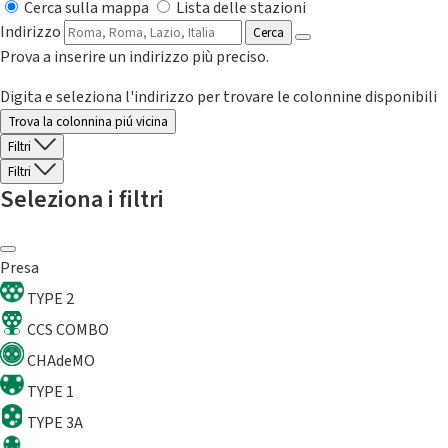
Cerca sulla mappa
Lista delle stazioni
Indirizzo
Cerca
Prova a inserire un indirizzo più preciso.
Digita e seleziona l'indirizzo per trovare le colonnine disponibili
Trova la colonnina piú vicina
Filtri
Filtri
Seleziona i filtri
Presa
TYPE 2
CCS COMBO
CHAdeMO
TYPE 1
TYPE 3A