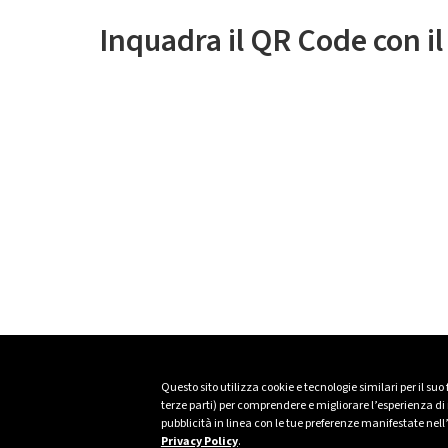
Inquadra il QR Code con i
Questo sito utilizza cookie e tecnologie similari per il suo
terze parti) per comprendere e migliorare l’esperienza di n
pubblicità in linea con le tue preferenze manifestate nell
Privacy Policy
.