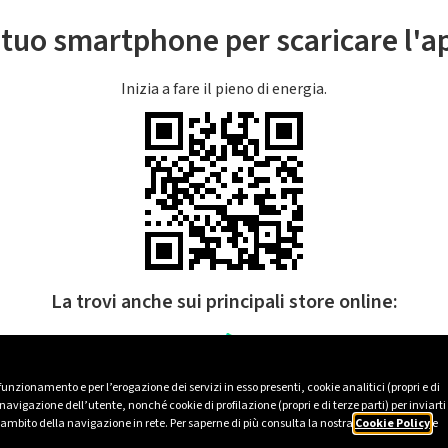
l tuo smartphone per scaricare l'
Inizia a fare il pieno di energia.
La trovi anche sui principali store online:
 funzionamento e per l’erogazione dei servizi in esso presenti, cookie analitici (propri e di
avigazione dell’utente, nonché cookie di profilazione (propri e di terze parti) per inviarti
’ambito della navigazione in rete. Per saperne di più consulta la nostra
Cookie Policy
e