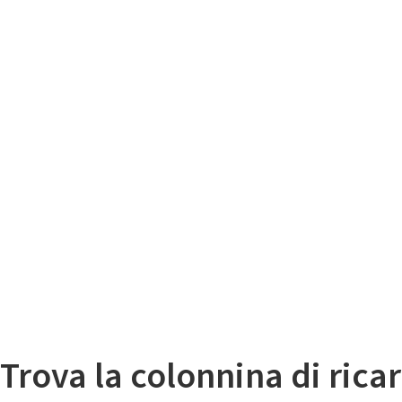
Il
Mappa colonnine di ricarica auto elettriche
Trova la colonnina di ricar