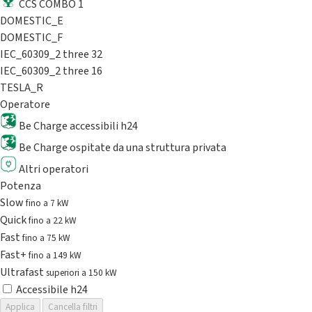
CCS COMBO 1
DOMESTIC_E
DOMESTIC_F
IEC_60309_2 three 32
IEC_60309_2 three 16
TESLA_R
Operatore
Be Charge accessibili h24
Be Charge ospitate da una struttura privata
Altri operatori
Potenza
Slow
fino a 7 kW
Quick
fino a 22 kW
Fast
fino a 75 kW
Fast+
fino a 149 kW
Ultrafast
superiori a 150 kW
Accessibile h24
Applica
Cancella filtri