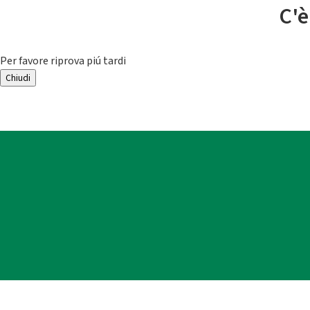
C'è
Per favore riprova piú tardi
Chiudi