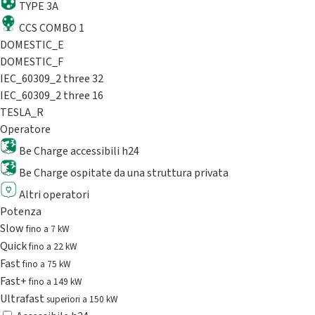
TYPE 3A
CCS COMBO 1
DOMESTIC_E
DOMESTIC_F
IEC_60309_2 three 32
IEC_60309_2 three 16
TESLA_R
Operatore
Be Charge accessibili h24
Be Charge ospitate da una struttura privata
Altri operatori
Potenza
Slow
fino a 7 kW
Quick
fino a 22 kW
Fast
fino a 75 kW
Fast+
fino a 149 kW
Ultrafast
superiori a 150 kW