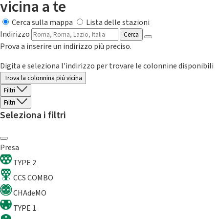
vicina a te
Cerca sulla mappa
Lista delle stazioni
Indirizzo
Cerca
Prova a inserire un indirizzo più preciso.
Digita e seleziona l'indirizzo per trovare le colonnine disponibili
Trova la colonnina piú vicina
Filtri
Filtri
Seleziona i filtri
Presa
TYPE 2
CCS COMBO
CHAdeMO
TYPE 1