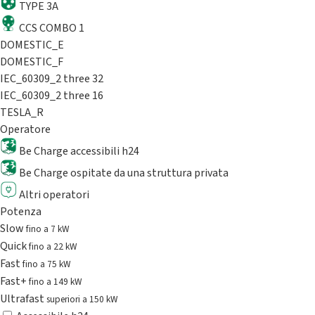
TYPE 3A
CCS COMBO 1
DOMESTIC_E
DOMESTIC_F
IEC_60309_2 three 32
IEC_60309_2 three 16
TESLA_R
Operatore
Be Charge accessibili h24
Be Charge ospitate da una struttura privata
Altri operatori
Potenza
Slow
fino a 7 kW
Quick
fino a 22 kW
Fast
fino a 75 kW
Fast+
fino a 149 kW
Ultrafast
superiori a 150 kW