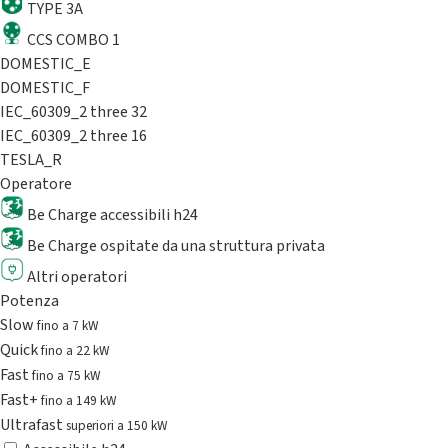
TYPE 3A
CCS COMBO 1
DOMESTIC_E
DOMESTIC_F
IEC_60309_2 three 32
IEC_60309_2 three 16
TESLA_R
Operatore
Be Charge accessibili h24
Be Charge ospitate da una struttura privata
Altri operatori
Potenza
Slow
fino a 7 kW
Quick
fino a 22 kW
Fast
fino a 75 kW
Fast+
fino a 149 kW
Ultrafast
superiori a 150 kW