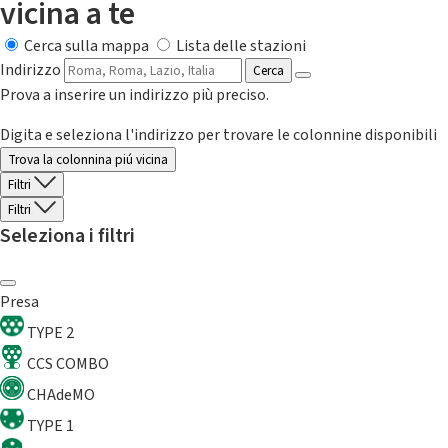
vicina a te
Cerca sulla mappa
Lista delle stazioni
Indirizzo
Cerca
Prova a inserire un indirizzo più preciso.
Digita e seleziona l'indirizzo per trovare le colonnine disponibili
Trova la colonnina piú vicina
Filtri
Filtri
Seleziona i filtri
Presa
TYPE 2
CCS COMBO
CHAdeMO
TYPE 1