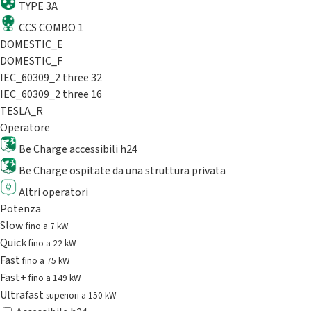
TYPE 3A
CCS COMBO 1
DOMESTIC_E
DOMESTIC_F
IEC_60309_2 three 32
IEC_60309_2 three 16
TESLA_R
Operatore
Be Charge accessibili h24
Be Charge ospitate da una struttura privata
Altri operatori
Potenza
Slow
fino a 7 kW
Quick
fino a 22 kW
Fast
fino a 75 kW
Fast+
fino a 149 kW
Ultrafast
superiori a 150 kW