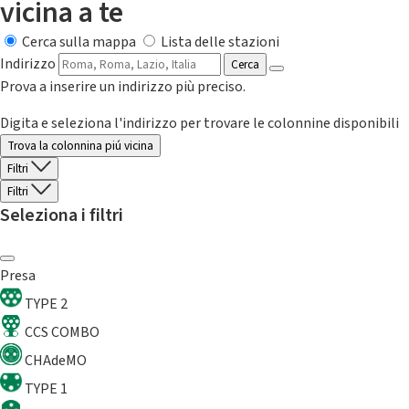
vicina a te
Cerca sulla mappa
Lista delle stazioni
Indirizzo
Cerca
Prova a inserire un indirizzo più preciso.
Digita e seleziona l'indirizzo per trovare le colonnine disponibili
Trova la colonnina piú vicina
Filtri
Filtri
Seleziona i filtri
Presa
TYPE 2
CCS COMBO
CHAdeMO
TYPE 1