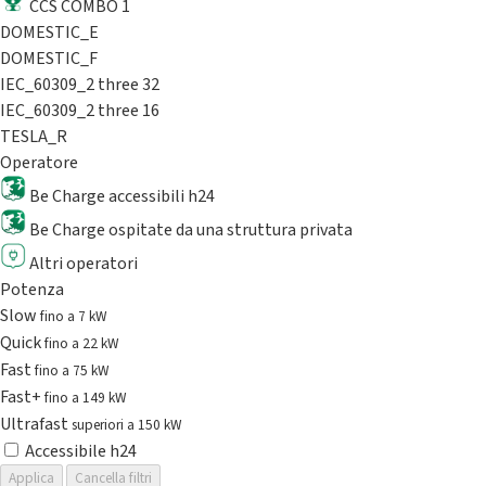
CCS COMBO 1
DOMESTIC_E
DOMESTIC_F
IEC_60309_2 three 32
IEC_60309_2 three 16
TESLA_R
Operatore
Be Charge accessibili h24
Be Charge ospitate da una struttura privata
Altri operatori
Potenza
Slow
fino a 7 kW
Quick
fino a 22 kW
Fast
fino a 75 kW
Fast+
fino a 149 kW
Ultrafast
superiori a 150 kW
Accessibile h24
Applica
Cancella filtri