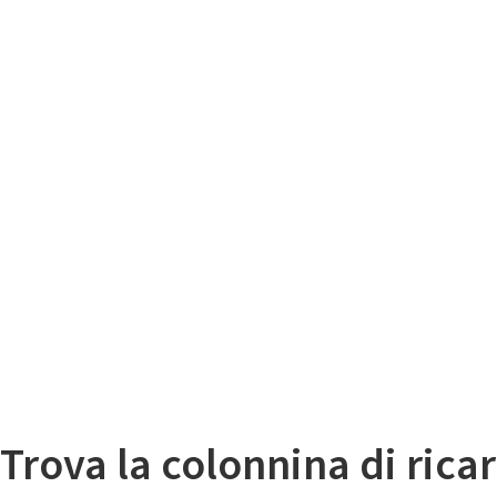
Il
Mappa colonnine di ricarica auto elettriche
Trova la colonnina di ricar