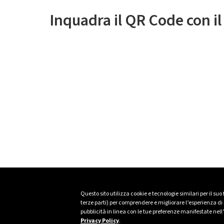
Inquadra il QR Code con i
Questo sito utilizza cookie e tecnologie similari per il suo
terze parti) per comprendere e migliorare l’esperienza di n
pubblicità in linea con le tue preferenze manifestate nell
Privacy Policy
.