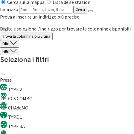
Cerca sulla mappa
Lista delle stazioni
Indirizzo
Cerca
Prova a inserire un indirizzo più preciso.
Digita e seleziona l'indirizzo per trovare le colonnine disponibili
Trova la colonnina piú vicina
Filtri
Filtri
Seleziona i filtri
Presa
TYPE 2
CCS COMBO
CHAdeMO
TYPE 1
TYPE 3A