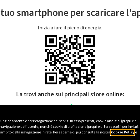
l tuo smartphone per scaricare l'
Inizia a fare il pieno di energia.
La trovi anche sui principali store online:
 funzionamento e per l’erogazione dei servizi in esso presenti, cookie analitici (propri e di
avigazione dell’utente, nonché cookie di profilazione (propri e di terze parti) per inviarti
’ambito della navigazione in rete. Per saperne di più consulta la nostra
Cookie Policy
e