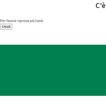
C'è
Per favore riprova piú tardi
Chiudi