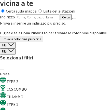
vicina a te
Cerca sulla mappa
Lista delle stazioni
Indirizzo
Cerca
Prova a inserire un indirizzo più preciso.
Digita e seleziona l'indirizzo per trovare le colonnine disponibili
Trova la colonnina piú vicina
Filtri
Filtri
Seleziona i filtri
Presa
TYPE 2
CCS COMBO
CHAdeMO
TYPE 1