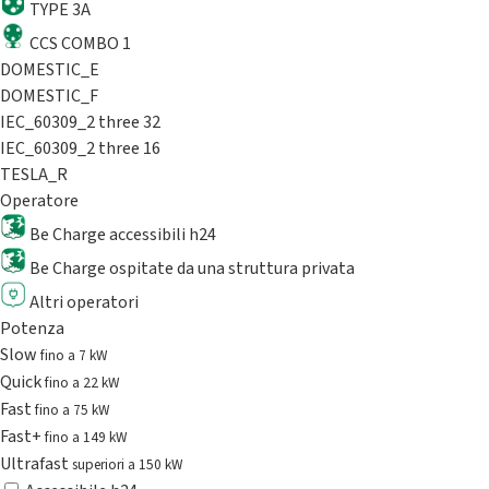
TYPE 3A
CCS COMBO 1
DOMESTIC_E
DOMESTIC_F
IEC_60309_2 three 32
IEC_60309_2 three 16
TESLA_R
Operatore
Be Charge accessibili h24
Be Charge ospitate da una struttura privata
Altri operatori
Potenza
Slow
fino a 7 kW
Quick
fino a 22 kW
Fast
fino a 75 kW
Fast+
fino a 149 kW
Ultrafast
superiori a 150 kW