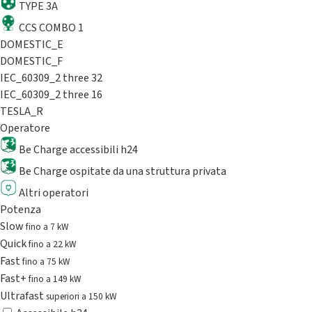
TYPE 3A
CCS COMBO 1
DOMESTIC_E
DOMESTIC_F
IEC_60309_2 three 32
IEC_60309_2 three 16
TESLA_R
Operatore
Be Charge accessibili h24
Be Charge ospitate da una struttura privata
Altri operatori
Potenza
Slow
fino a 7 kW
Quick
fino a 22 kW
Fast
fino a 75 kW
Fast+
fino a 149 kW
Ultrafast
superiori a 150 kW