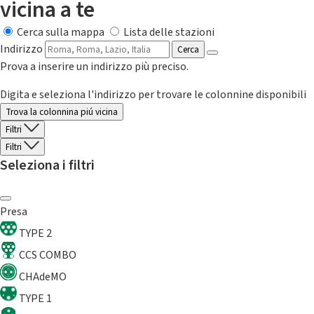
vicina a te
Cerca sulla mappa
Lista delle stazioni
Indirizzo
Cerca
Prova a inserire un indirizzo più preciso.
Digita e seleziona l'indirizzo per trovare le colonnine disponibili
Trova la colonnina piú vicina
Filtri
Filtri
Seleziona i filtri
Presa
TYPE 2
CCS COMBO
CHAdeMO
TYPE 1