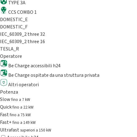
TYPE 3A
CCS COMBO 1
DOMESTIC_E
DOMESTIC_F
IEC_60309_2 three 32
IEC_60309_2 three 16
TESLA_R
Operatore
Be Charge accessibili h24
Be Charge ospitate da una struttura privata
Altri operatori
Potenza
Slow
fino a 7 kW
Quick
fino a 22 kW
Fast
fino a 75 kW
Fast+
fino a 149 kW
Ultrafast
superiori a 150 kW