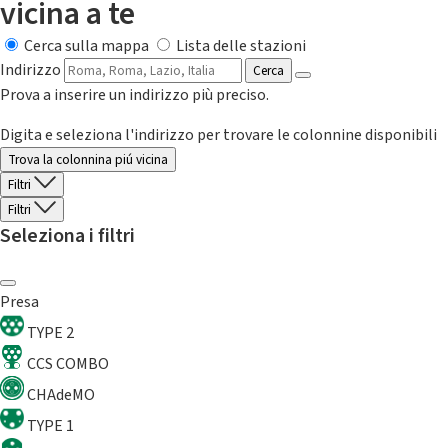
vicina a te
Cerca sulla mappa
Lista delle stazioni
Indirizzo
Cerca
Prova a inserire un indirizzo più preciso.
Digita e seleziona l'indirizzo per trovare le colonnine disponibili
Trova la colonnina piú vicina
Filtri
Filtri
Seleziona i filtri
Presa
TYPE 2
CCS COMBO
CHAdeMO
TYPE 1