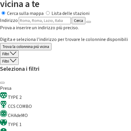
vicina a te
Cerca sulla mappa
Lista delle stazioni
Indirizzo
Cerca
Prova a inserire un indirizzo più preciso.
Digita e seleziona l'indirizzo per trovare le colonnine disponibili
Trova la colonnina piú vicina
Filtri
Filtri
Seleziona i filtri
Presa
TYPE 2
CCS COMBO
CHAdeMO
TYPE 1