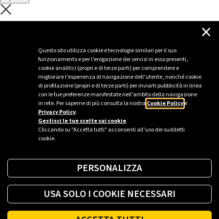
C'è un problema con il recupero dei
×
dati.
Questo sito utilizza cookie e tecnologie similari per il suo
funzionamento e per l’erogazione dei servizi in esso presenti,
Per favore riprova piú tardi
cookie analitici (propri e di terze parti) per comprendere e
migliorare l’esperienza di navigazione dell’utente, nonché cookie
Chiudi
di profilazione (propri e di terze parti) per inviarti pubblicità in linea
con le tue preferenze manifestate nell’ambito della navigazione
in rete. Per saperne di più consulta la nostra
Cookie Policy
e
Privacy Policy
.
Sei un’azienda o una PA?
Gestisci le tue scelte sui cookie
.
Cliccando su "Accetta tutti" acconsenti all’uso dei suddetti
cookie.
Trova la soluzione più giusta per te.
PERSONALIZZA
Richiedi una colonnina
USA SOLO I COOKIE NECESSARI