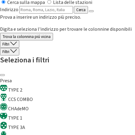
Cerca sulla mappa
Lista delle stazioni
Indirizzo
Cerca
Prova a inserire un indirizzo più preciso.
Digita e seleziona l'indirizzo per trovare le colonnine disponibili
Trova la colonnina piú vicina
Filtri
Filtri
Seleziona i filtri
Presa
TYPE 2
CCS COMBO
CHAdeMO
TYPE 1
TYPE 3A