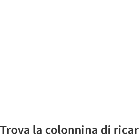
Il
Mappa colonnine di ricarica auto elettriche
Trova la colonnina di ricar