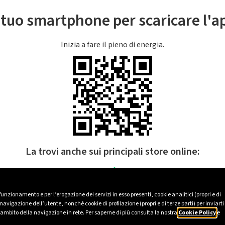
l tuo smartphone per scaricare l'
Inizia a fare il pieno di energia.
La trovi anche sui principali store online:
 funzionamento e per l’erogazione dei servizi in esso presenti, cookie analitici (propri e di
avigazione dell’utente, nonché cookie di profilazione (propri e di terze parti) per inviarti
’ambito della navigazione in rete. Per saperne di più consulta la nostra
Cookie Policy
e