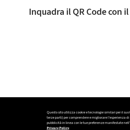
Inquadra il QR Code con i
Questo sito utilizza cookie e tecnologie similari per il suo
terze parti) per comprendere e migliorare l’esperienza di n
pubblicità in linea con le tue preferenze manifestate nell
Privacy Policy
.