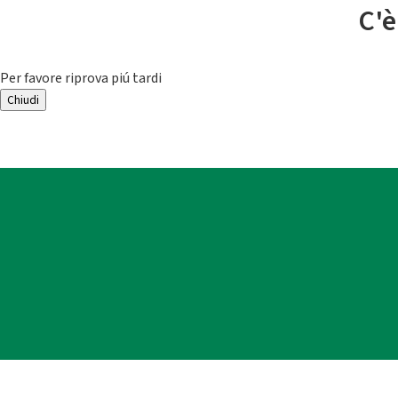
C'è
Per favore riprova piú tardi
Chiudi