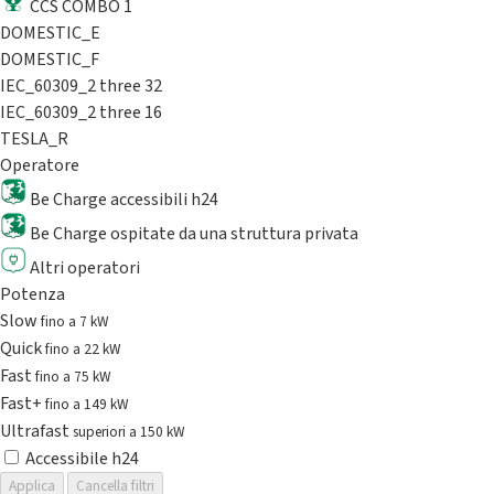
CCS COMBO 1
DOMESTIC_E
DOMESTIC_F
IEC_60309_2 three 32
IEC_60309_2 three 16
TESLA_R
Operatore
Be Charge accessibili h24
Be Charge ospitate da una struttura privata
Altri operatori
Potenza
Slow
fino a 7 kW
Quick
fino a 22 kW
Fast
fino a 75 kW
Fast+
fino a 149 kW
Ultrafast
superiori a 150 kW
Accessibile h24
Applica
Cancella filtri