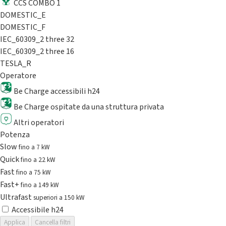
CCS COMBO 1
DOMESTIC_E
DOMESTIC_F
IEC_60309_2 three 32
IEC_60309_2 three 16
TESLA_R
Operatore
Be Charge accessibili h24
Be Charge ospitate da una struttura privata
Altri operatori
Potenza
Slow
fino a 7 kW
Quick
fino a 22 kW
Fast
fino a 75 kW
Fast+
fino a 149 kW
Ultrafast
superiori a 150 kW
Accessibile h24
Applica
Cancella filtri