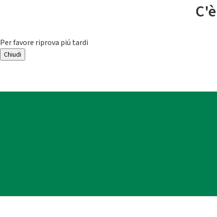
C'è
Per favore riprova piú tardi
Chiudi