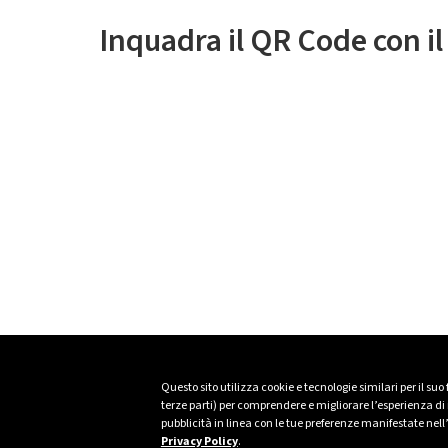
Inquadra il QR Code con i
Questo sito utilizza cookie e tecnologie similari per il suo
terze parti) per comprendere e migliorare l’esperienza di n
pubblicità in linea con le tue preferenze manifestate nell
Privacy Policy
.