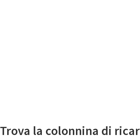
Il
Mappa colonnine di ricarica auto elettriche
Trova la colonnina di ricar