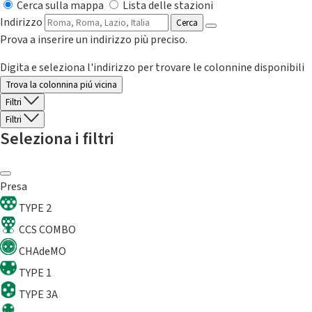
Cerca sulla mappa
Lista delle stazioni
Indirizzo
Cerca
Prova a inserire un indirizzo più preciso.
Digita e seleziona l'indirizzo per trovare le colonnine disponibili
Trova la colonnina piú vicina
Filtri
Filtri
Seleziona i filtri
Presa
TYPE 2
CCS COMBO
CHAdeMO
TYPE 1
TYPE 3A