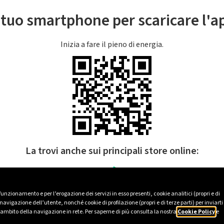
l tuo smartphone per scaricare l'
Inizia a fare il pieno di energia.
La trovi anche sui principali store online:
 funzionamento e per l’erogazione dei servizi in esso presenti, cookie analitici (propri e di
avigazione dell’utente, nonché cookie di profilazione (propri e di terze parti) per inviarti
’ambito della navigazione in rete. Per saperne di più consulta la nostra
Cookie Policy
e