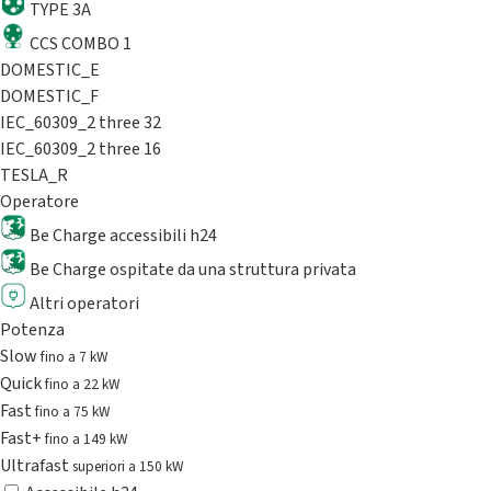
TYPE 3A
CCS COMBO 1
DOMESTIC_E
DOMESTIC_F
IEC_60309_2 three 32
IEC_60309_2 three 16
TESLA_R
Operatore
Be Charge accessibili h24
Be Charge ospitate da una struttura privata
Altri operatori
Potenza
Slow
fino a 7 kW
Quick
fino a 22 kW
Fast
fino a 75 kW
Fast+
fino a 149 kW
Ultrafast
superiori a 150 kW