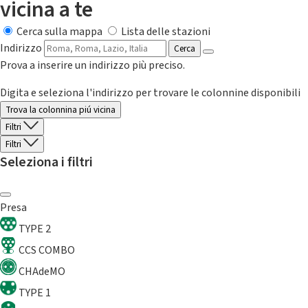
vicina a te
Cerca sulla mappa
Lista delle stazioni
Indirizzo
Cerca
Prova a inserire un indirizzo più preciso.
Digita e seleziona l'indirizzo per trovare le colonnine disponibili
Trova la colonnina piú vicina
Filtri
Filtri
Seleziona i filtri
Presa
TYPE 2
CCS COMBO
CHAdeMO
TYPE 1