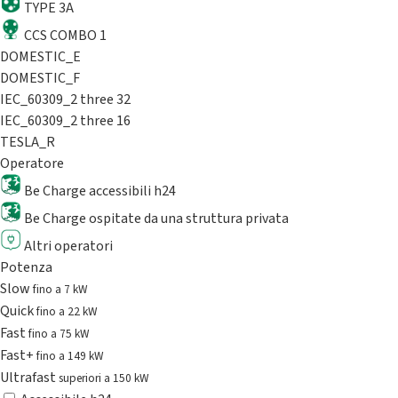
TYPE 3A
CCS COMBO 1
DOMESTIC_E
DOMESTIC_F
IEC_60309_2 three 32
IEC_60309_2 three 16
TESLA_R
Operatore
Be Charge accessibili h24
Be Charge ospitate da una struttura privata
Altri operatori
Potenza
Slow
fino a 7 kW
Quick
fino a 22 kW
Fast
fino a 75 kW
Fast+
fino a 149 kW
Ultrafast
superiori a 150 kW