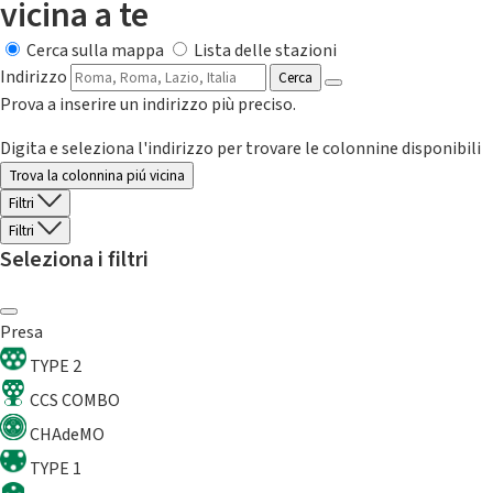
vicina a te
Cerca sulla mappa
Lista delle stazioni
Indirizzo
Cerca
Prova a inserire un indirizzo più preciso.
Digita e seleziona l'indirizzo per trovare le colonnine disponibili
Trova la colonnina piú vicina
Filtri
Filtri
Seleziona i filtri
Presa
TYPE 2
CCS COMBO
CHAdeMO
TYPE 1