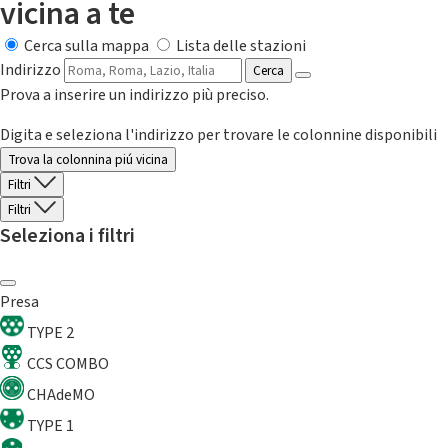
vicina a te
Cerca sulla mappa
Lista delle stazioni
Indirizzo
Cerca
Prova a inserire un indirizzo più preciso.
Digita e seleziona l'indirizzo per trovare le colonnine disponibili
Trova la colonnina piú vicina
Filtri
Filtri
Seleziona i filtri
Presa
TYPE 2
CCS COMBO
CHAdeMO
TYPE 1