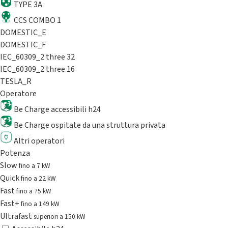
TYPE 3A
CCS COMBO 1
DOMESTIC_E
DOMESTIC_F
IEC_60309_2 three 32
IEC_60309_2 three 16
TESLA_R
Operatore
Be Charge accessibili h24
Be Charge ospitate da una struttura privata
Altri operatori
Potenza
Slow
fino a 7 kW
Quick
fino a 22 kW
Fast
fino a 75 kW
Fast+
fino a 149 kW
Ultrafast
superiori a 150 kW