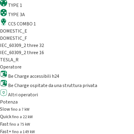
TYPE 1
TYPE 3A
CCS COMBO 1
DOMESTIC_E
DOMESTIC_F
IEC_60309_2 three 32
IEC_60309_2 three 16
TESLA_R
Operatore
Be Charge accessibili h24
Be Charge ospitate da una struttura privata
Altri operatori
Potenza
Slow
fino a 7 kW
Quick
fino a 22 kW
Fast
fino a 75 kW
Fast+
fino a 149 kW