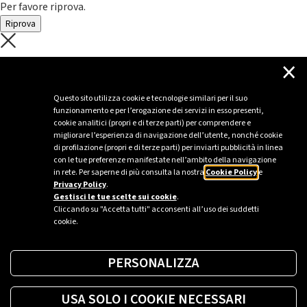
Per favore riprova.
Riprova
C'è un problema con il recupero dei
×
dati.
Questo sito utilizza cookie e tecnologie similari per il suo
funzionamento e per l’erogazione dei servizi in esso presenti,
Per favore riprova piú tardi
cookie analitici (propri e di terze parti) per comprendere e
migliorare l’esperienza di navigazione dell’utente, nonché cookie
Chiudi
di profilazione (propri e di terze parti) per inviarti pubblicità in linea
con le tue preferenze manifestate nell’ambito della navigazione
in rete. Per saperne di più consulta la nostra
Cookie Policy
e
Privacy Policy
.
Sei un’azienda o una PA?
Gestisci le tue scelte sui cookie
.
Cliccando su "Accetta tutti" acconsenti all’uso dei suddetti
cookie.
Trova la soluzione più giusta per te.
PERSONALIZZA
Richiedi una colonnina
USA SOLO I COOKIE NECESSARI