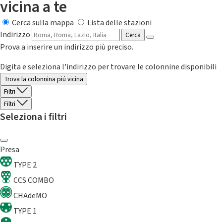
vicina a te
Cerca sulla mappa
Lista delle stazioni
Indirizzo
Cerca
Prova a inserire un indirizzo più preciso.
Digita e seleziona l'indirizzo per trovare le colonnine disponibili
Trova la colonnina piú vicina
Filtri
Filtri
Seleziona i filtri
Presa
TYPE 2
CCS COMBO
CHAdeMO
TYPE 1