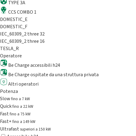
TYPE 3A
CCS COMBO 1
DOMESTIC_E
DOMESTIC_F
IEC_60309_2 three 32
IEC_60309_2 three 16
TESLA_R
Operatore
Be Charge accessibili h24
Be Charge ospitate da una struttura privata
Altri operatori
Potenza
Slow
fino a 7 kW
Quick
fino a 22 kW
Fast
fino a 75 kW
Fast+
fino a 149 kW
Ultrafast
superiori a 150 kW