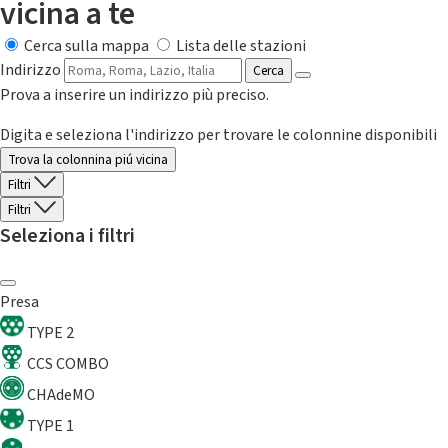
vicina a te
Cerca sulla mappa
Lista delle stazioni
Indirizzo
Cerca
Prova a inserire un indirizzo più preciso.
Digita e seleziona l'indirizzo per trovare le colonnine disponibili
Trova la colonnina piú vicina
Filtri
Filtri
Seleziona i filtri
Presa
TYPE 2
CCS COMBO
CHAdeMO
TYPE 1