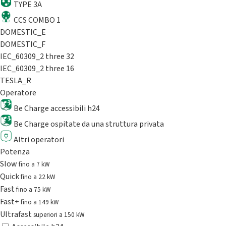
TYPE 3A
CCS COMBO 1
DOMESTIC_E
DOMESTIC_F
IEC_60309_2 three 32
IEC_60309_2 three 16
TESLA_R
Operatore
Be Charge accessibili h24
Be Charge ospitate da una struttura privata
Altri operatori
Potenza
Slow
fino a 7 kW
Quick
fino a 22 kW
Fast
fino a 75 kW
Fast+
fino a 149 kW
Ultrafast
superiori a 150 kW