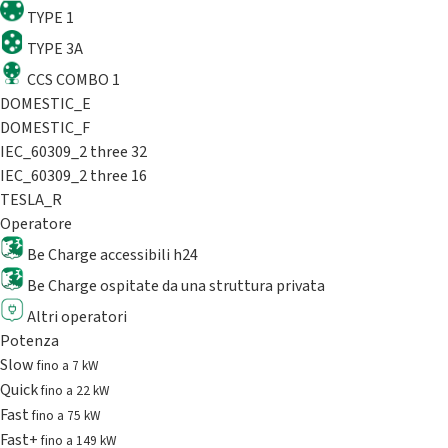
TYPE 1
TYPE 3A
CCS COMBO 1
DOMESTIC_E
DOMESTIC_F
IEC_60309_2 three 32
IEC_60309_2 three 16
TESLA_R
Operatore
Be Charge accessibili h24
Be Charge ospitate da una struttura privata
Altri operatori
Potenza
Slow
fino a 7 kW
Quick
fino a 22 kW
Fast
fino a 75 kW
Fast+
fino a 149 kW