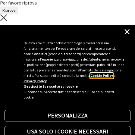
Per favore riprova.
Riprova
C'è un problema con il recupero dei
×
dati.
Questo sito utilizza cookie e tecnologie similari per il suo
funzionamento e per l’erogazione dei servizi in esso presenti,
Per favore riprova piú tardi
cookie analitici (propri e di terze parti) per comprendere e
migliorare l’esperienza di navigazione dell’utente, nonché cookie
Chiudi
di profilazione (propri e di terze parti) per inviarti pubblicità in linea
con le tue preferenze manifestate nell’ambito della navigazione
in rete. Per saperne di più consulta la nostra
Cookie Policy
e
Privacy Policy
.
Sei un’azienda o una PA?
Gestisci le tue scelte sui cookie
.
Cliccando su "Accetta tutti" acconsenti all’uso dei suddetti
cookie.
Trova la soluzione più giusta per te.
PERSONALIZZA
Richiedi una colonnina
USA SOLO I COOKIE NECESSARI