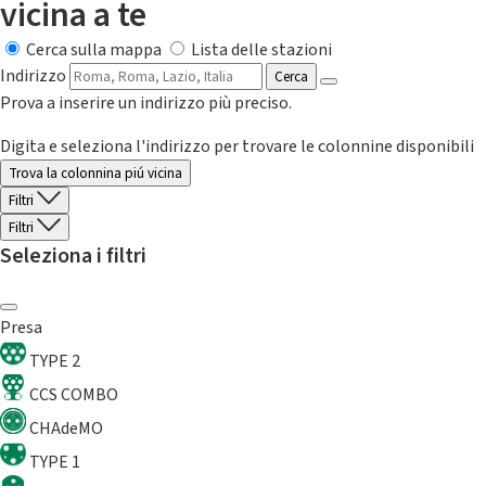
vicina a te
Cerca sulla mappa
Lista delle stazioni
Indirizzo
Cerca
Prova a inserire un indirizzo più preciso.
Digita e seleziona l'indirizzo per trovare le colonnine disponibili
Trova la colonnina piú vicina
Filtri
Filtri
Seleziona i filtri
Presa
TYPE 2
CCS COMBO
CHAdeMO
TYPE 1