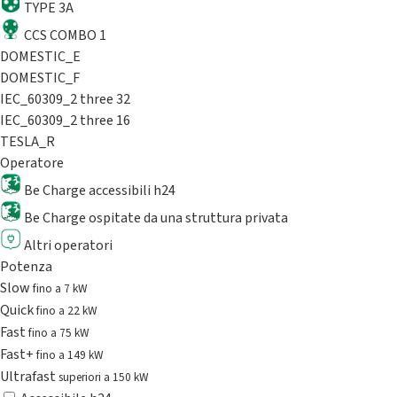
TYPE 3A
CCS COMBO 1
DOMESTIC_E
DOMESTIC_F
IEC_60309_2 three 32
IEC_60309_2 three 16
TESLA_R
Operatore
Be Charge accessibili h24
Be Charge ospitate da una struttura privata
Altri operatori
Potenza
Slow
fino a 7 kW
Quick
fino a 22 kW
Fast
fino a 75 kW
Fast+
fino a 149 kW
Ultrafast
superiori a 150 kW