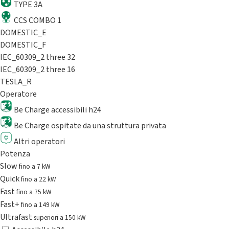
TYPE 3A
CCS COMBO 1
DOMESTIC_E
DOMESTIC_F
IEC_60309_2 three 32
IEC_60309_2 three 16
TESLA_R
Operatore
Be Charge accessibili h24
Be Charge ospitate da una struttura privata
Altri operatori
Potenza
Slow
fino a 7 kW
Quick
fino a 22 kW
Fast
fino a 75 kW
Fast+
fino a 149 kW
Ultrafast
superiori a 150 kW