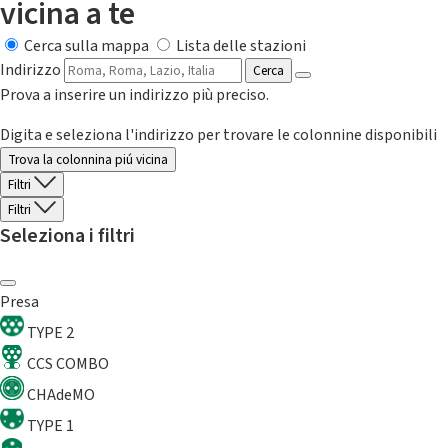
vicina a te
Cerca sulla mappa
Lista delle stazioni
Indirizzo
Cerca
Prova a inserire un indirizzo più preciso.
Digita e seleziona l'indirizzo per trovare le colonnine disponibili
Trova la colonnina piú vicina
Filtri
Filtri
Seleziona i filtri
Presa
TYPE 2
CCS COMBO
CHAdeMO
TYPE 1