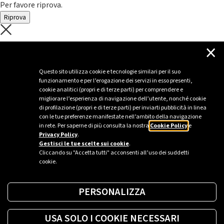
Per favore riprova.
Riprova
C'è un problema con il recupero dei
×
dati.
Questo sito utilizza cookie e tecnologie similari per il suo
funzionamento e per l’erogazione dei servizi in esso presenti,
Per favore riprova piú tardi
cookie analitici (propri e di terze parti) per comprendere e
migliorare l’esperienza di navigazione dell’utente, nonché cookie
Chiudi
di profilazione (propri e di terze parti) per inviarti pubblicità in linea
con le tue preferenze manifestate nell’ambito della navigazione
in rete. Per saperne di più consulta la nostra
Cookie Policy
e
Privacy Policy
.
Sei un’azienda o una PA?
Gestisci le tue scelte sui cookie
.
Cliccando su "Accetta tutti" acconsenti all’uso dei suddetti
cookie.
Trova la soluzione più giusta per te.
PERSONALIZZA
Richiedi una colonnina
USA SOLO I COOKIE NECESSARI