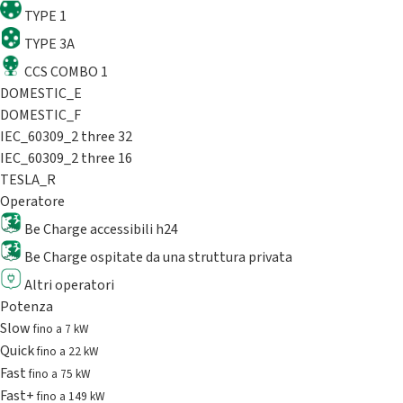
TYPE 1
TYPE 3A
CCS COMBO 1
DOMESTIC_E
DOMESTIC_F
IEC_60309_2 three 32
IEC_60309_2 three 16
TESLA_R
Operatore
Be Charge accessibili h24
Be Charge ospitate da una struttura privata
Altri operatori
Potenza
Slow
fino a 7 kW
Quick
fino a 22 kW
Fast
fino a 75 kW
Fast+
fino a 149 kW