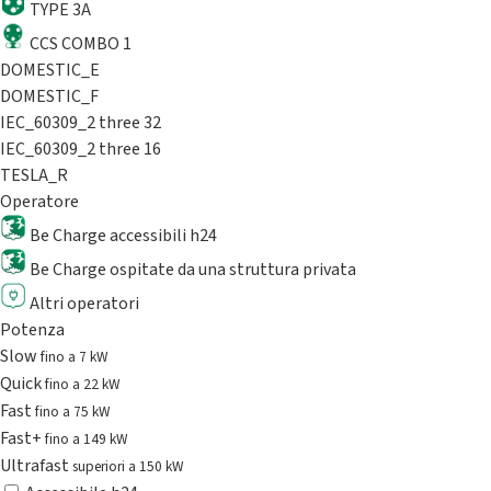
TYPE 3A
CCS COMBO 1
DOMESTIC_E
DOMESTIC_F
IEC_60309_2 three 32
IEC_60309_2 three 16
TESLA_R
Operatore
Be Charge accessibili h24
Be Charge ospitate da una struttura privata
Altri operatori
Potenza
Slow
fino a 7 kW
Quick
fino a 22 kW
Fast
fino a 75 kW
Fast+
fino a 149 kW
Ultrafast
superiori a 150 kW