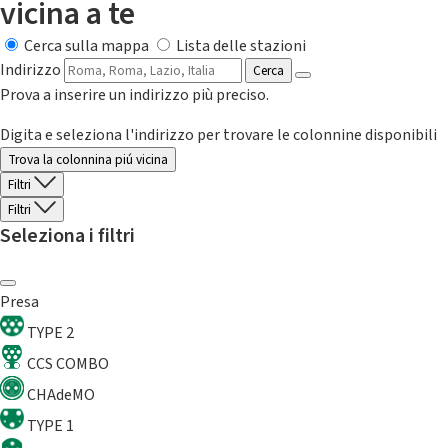
vicina a te
Cerca sulla mappa
Lista delle stazioni
Indirizzo
Cerca
Prova a inserire un indirizzo più preciso.
Digita e seleziona l'indirizzo per trovare le colonnine disponibili
Trova la colonnina piú vicina
Filtri
Filtri
Seleziona i filtri
Presa
TYPE 2
CCS COMBO
CHAdeMO
TYPE 1