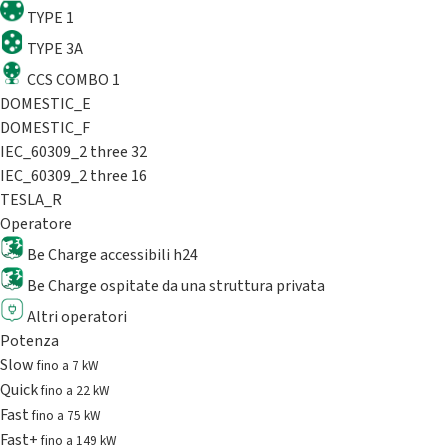
TYPE 1
TYPE 3A
CCS COMBO 1
DOMESTIC_E
DOMESTIC_F
IEC_60309_2 three 32
IEC_60309_2 three 16
TESLA_R
Operatore
Be Charge accessibili h24
Be Charge ospitate da una struttura privata
Altri operatori
Potenza
Slow
fino a 7 kW
Quick
fino a 22 kW
Fast
fino a 75 kW
Fast+
fino a 149 kW