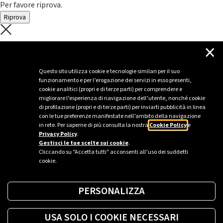
Per favore riprova.
Riprova
C'è un problema con il recupero dei
×
dati.
Questo sito utilizza cookie e tecnologie similari per il suo
funzionamento e per l’erogazione dei servizi in esso presenti,
Per favore riprova piú tardi
cookie analitici (propri e di terze parti) per comprendere e
migliorare l’esperienza di navigazione dell’utente, nonché cookie
Chiudi
di profilazione (propri e di terze parti) per inviarti pubblicità in linea
con le tue preferenze manifestate nell’ambito della navigazione
in rete. Per saperne di più consulta la nostra
Cookie Policy
e
Privacy Policy
.
Sei un’azienda o una PA?
Gestisci le tue scelte sui cookie
.
Cliccando su "Accetta tutti" acconsenti all’uso dei suddetti
cookie.
Trova la soluzione più giusta per te.
PERSONALIZZA
Richiedi una colonnina
USA SOLO I COOKIE NECESSARI