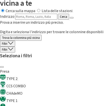
vicina a te
Cerca sulla mappa
Lista delle stazioni
Indirizzo
Cerca
Prova a inserire un indirizzo più preciso.
Digita e seleziona l'indirizzo per trovare le colonnine disponibili
Trova la colonnina piú vicina
Filtri
Filtri
Seleziona i filtri
Presa
TYPE 2
CCS COMBO
CHAdeMO
TYPE 1