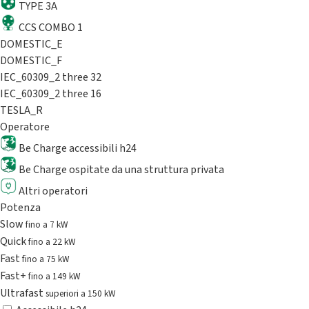
TYPE 3A
CCS COMBO 1
DOMESTIC_E
DOMESTIC_F
IEC_60309_2 three 32
IEC_60309_2 three 16
TESLA_R
Operatore
Be Charge accessibili h24
Be Charge ospitate da una struttura privata
Altri operatori
Potenza
Slow
fino a 7 kW
Quick
fino a 22 kW
Fast
fino a 75 kW
Fast+
fino a 149 kW
Ultrafast
superiori a 150 kW