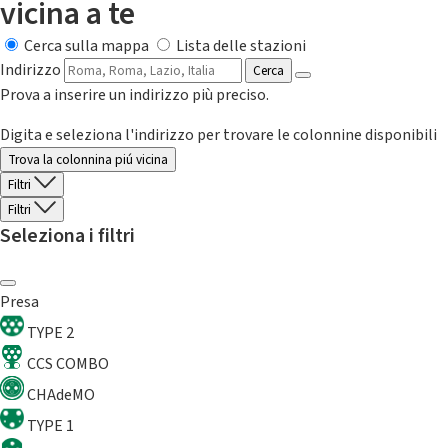
vicina a te
Cerca sulla mappa
Lista delle stazioni
Indirizzo
Cerca
Prova a inserire un indirizzo più preciso.
Digita e seleziona l'indirizzo per trovare le colonnine disponibili
Trova la colonnina piú vicina
Filtri
Filtri
Seleziona i filtri
Presa
TYPE 2
CCS COMBO
CHAdeMO
TYPE 1