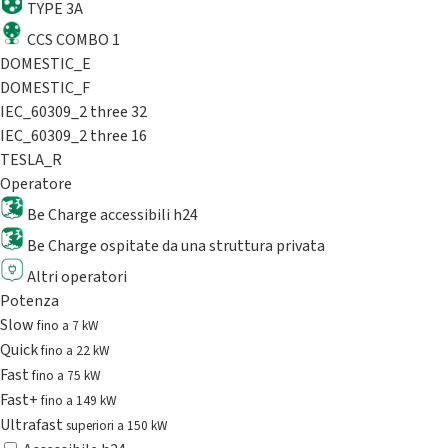
TYPE 3A
CCS COMBO 1
DOMESTIC_E
DOMESTIC_F
IEC_60309_2 three 32
IEC_60309_2 three 16
TESLA_R
Operatore
Be Charge accessibili h24
Be Charge ospitate da una struttura privata
Altri operatori
Potenza
Slow
fino a 7 kW
Quick
fino a 22 kW
Fast
fino a 75 kW
Fast+
fino a 149 kW
Ultrafast
superiori a 150 kW