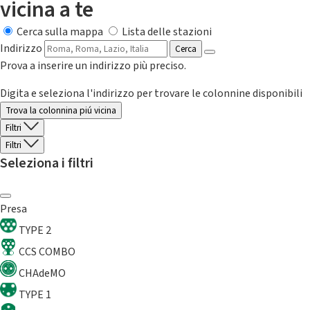
vicina a te
Cerca sulla mappa
Lista delle stazioni
Indirizzo
Cerca
Prova a inserire un indirizzo più preciso.
Digita e seleziona l'indirizzo per trovare le colonnine disponibili
Trova la colonnina piú vicina
Filtri
Filtri
Seleziona i filtri
Presa
TYPE 2
CCS COMBO
CHAdeMO
TYPE 1