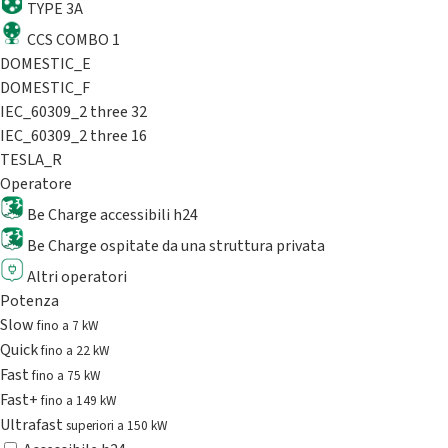
TYPE 3A
CCS COMBO 1
DOMESTIC_E
DOMESTIC_F
IEC_60309_2 three 32
IEC_60309_2 three 16
TESLA_R
Operatore
Be Charge accessibili h24
Be Charge ospitate da una struttura privata
Altri operatori
Potenza
Slow
fino a 7 kW
Quick
fino a 22 kW
Fast
fino a 75 kW
Fast+
fino a 149 kW
Ultrafast
superiori a 150 kW