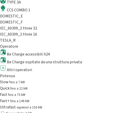
TYPE 3A
CCS COMBO 1
DOMESTIC_E
DOMESTIC_F
IEC_60309_2 three 32
IEC_60309_2 three 16
TESLA_R
Operatore
Be Charge accessibili h24
Be Charge ospitate da una struttura privata
Altri operatori
Potenza
Slow
fino a 7 kW
Quick
fino a 22 kW
Fast
fino a 75 kW
Fast+
fino a 149 kW
Ultrafast
superiori a 150 kW