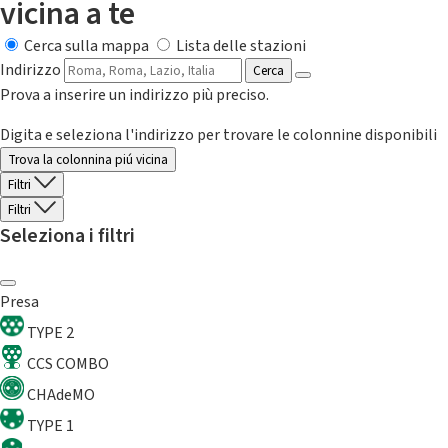
vicina a te
Cerca sulla mappa
Lista delle stazioni
Indirizzo
Cerca
Prova a inserire un indirizzo più preciso.
Digita e seleziona l'indirizzo per trovare le colonnine disponibili
Trova la colonnina piú vicina
Filtri
Filtri
Seleziona i filtri
Presa
TYPE 2
CCS COMBO
CHAdeMO
TYPE 1