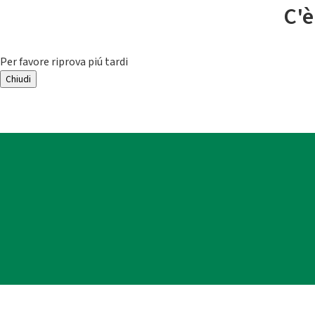
C'è
Per favore riprova piú tardi
Chiudi