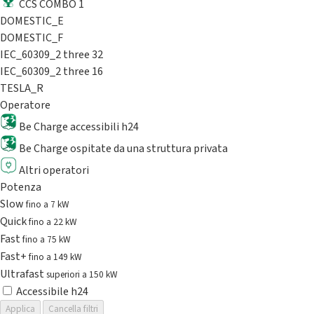
CCS COMBO 1
DOMESTIC_E
DOMESTIC_F
IEC_60309_2 three 32
IEC_60309_2 three 16
TESLA_R
Operatore
Be Charge accessibili h24
Be Charge ospitate da una struttura privata
Altri operatori
Potenza
Slow
fino a 7 kW
Quick
fino a 22 kW
Fast
fino a 75 kW
Fast+
fino a 149 kW
Ultrafast
superiori a 150 kW
Accessibile h24
Applica
Cancella filtri