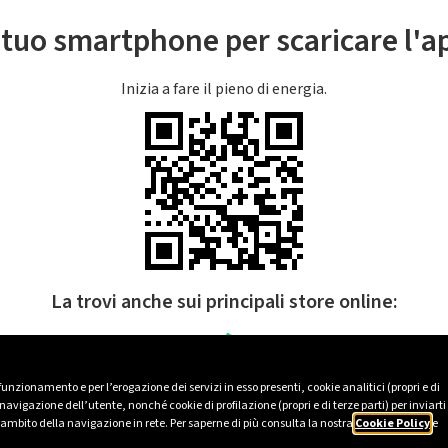
l tuo smartphone per scaricare l'
Inizia a fare il pieno di energia.
La trovi anche sui principali store online:
 funzionamento e per l’erogazione dei servizi in esso presenti, cookie analitici (propri e di
avigazione dell’utente, nonché cookie di profilazione (propri e di terze parti) per inviarti
’ambito della navigazione in rete. Per saperne di più consulta la nostra
Cookie Policy
e