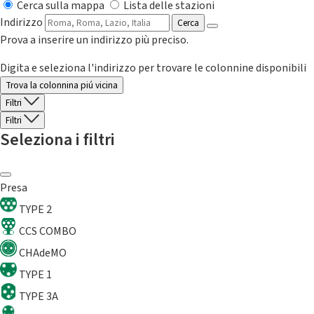
Cerca sulla mappa
Lista delle stazioni
Indirizzo
Cerca
Prova a inserire un indirizzo più preciso.
Digita e seleziona l'indirizzo per trovare le colonnine disponibili
Trova la colonnina piú vicina
Filtri
Filtri
Seleziona i filtri
Presa
TYPE 2
CCS COMBO
CHAdeMO
TYPE 1
TYPE 3A