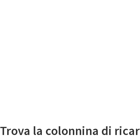
Il
Mappa colonnine di ricarica auto elettriche
Trova la colonnina di ricar