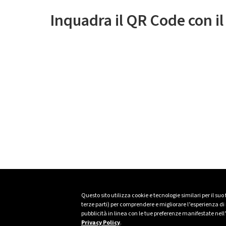
Inquadra il QR Code con i
Questo sito utilizza cookie e tecnologie similari per il suo
terze parti) per comprendere e migliorare l’esperienza di n
pubblicità in linea con le tue preferenze manifestate nell
Privacy Policy
.